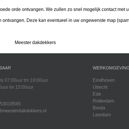
 goede orde ontvangen. We zullen zo snel mogelijk contact met
en ontvangen. Deze kan eventueel in uw ongewenste map (spam)
Meester dakdekkers
BAAR
WERKOMGEVIN
rij 07:00uur tm 19:00uur
Eindhoven
0uur tm 15:00uur
Utrecht
Ede
Rotterdam
853018545
Breda
@meesterdakdekkers.nl
Leerdam