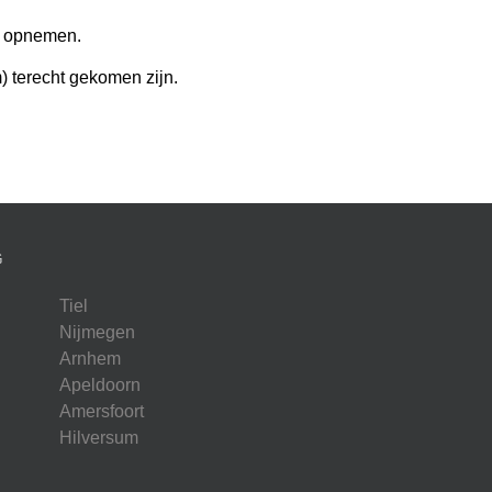
 u opnemen.
 terecht gekomen zijn.
G
Tiel
Nijmegen
Arnhem
Apeldoorn
Amersfoort
Hilversum