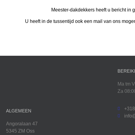
Meester-dakdekkers heeft u bericht in
U heeft in de tussentijd ook een mail van ons mog
BEREIK
Ma tm V
Za 08:0
+31
ALGEMEEN
info
Angoralaan 47
5345 ZM Oss