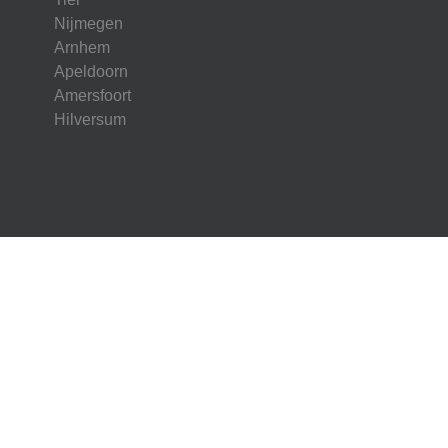
Nijmegen
Arnhem
Apeldoorn
Amersfoort
Hilversum