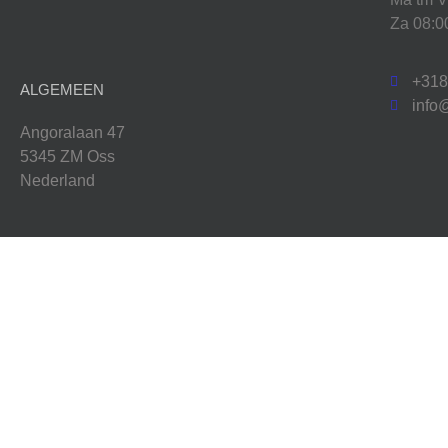
Za 08:0
+31
ALGEMEEN
info
Angoralaan 47
5345 ZM Oss
Nederland