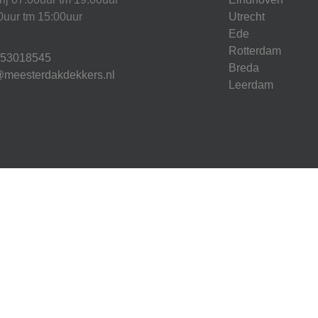
0uur tm 15:00uur
Utrecht
Ede
Rotterdam
853018545
Breda
@meesterdakdekkers.nl
Leerdam