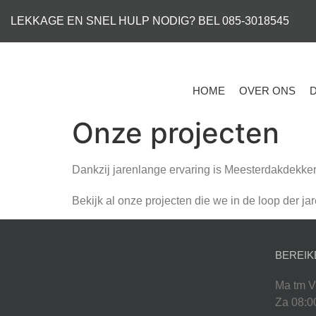
LEKKAGE EN SNEL HULP NODIG? BEL 085-3018545
HOME
OVER ONS
Onze projecten
Dankzij jarenlange ervaring is Meesterdakdekke
Bekijk al onze projecten die we in de loop der j
BEREIK
Ma tm V
Za 08:0