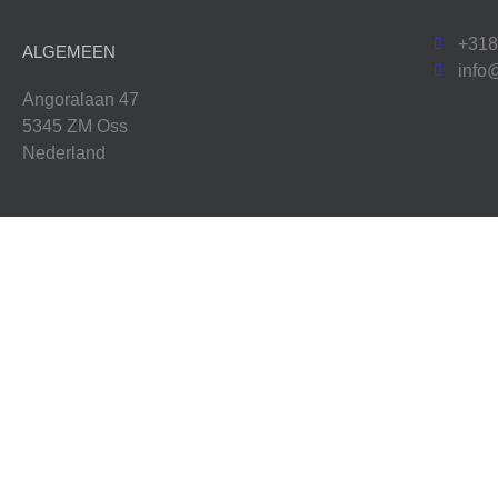
+31
ALGEMEEN
info
Angoralaan 47
5345 ZM Oss
Nederland