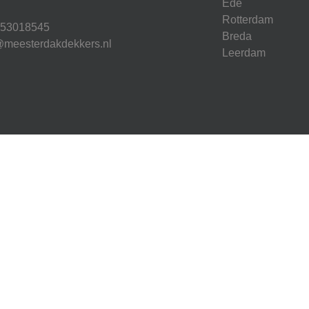
Ede
Rotterdam
853018545
Breda
@meesterdakdekkers.nl
Leerdam