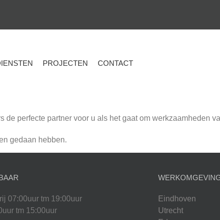
DIENSTEN
PROJECTEN
CONTACT
rs de perfecte partner voor u als het gaat om werkzaamheden v
aren gedaan hebben.
BAAR
WERKOMGEVIN
rij 07:00uur tm 19:00uur
Eindhoven
0uur tm 15:00uur
Utrecht