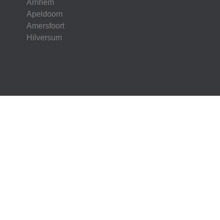
Arnhem
Apeldoorn
Amersfoort
Hilversum