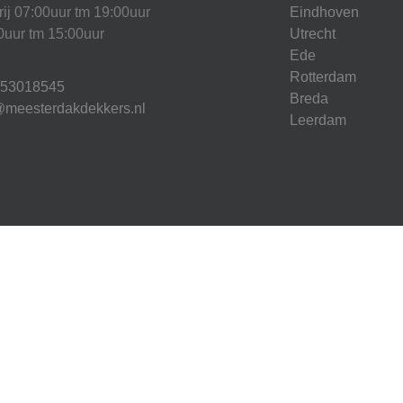
rij 07:00uur tm 19:00uur
Eindhoven
0uur tm 15:00uur
Utrecht
Ede
Rotterdam
853018545
Breda
@meesterdakdekkers.nl
Leerdam