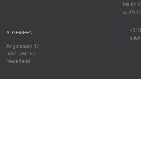
Ma tm V
Za 08:0
+31
ALGEMEEN
info
Angoralaan 47
5345 ZM Oss
Nederland