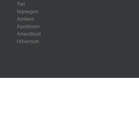
Tiel
Nijmegen
Arnhem
Apeldoorn
Amersfoort
Hilversum