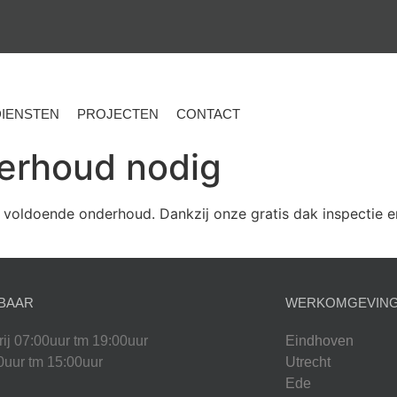
DIENSTEN
PROJECTEN
CONTACT
erhoud nodig
 voldoende onderhoud. Dankzij onze gratis dak inspectie 
BAAR
WERKOMGEVIN
rij 07:00uur tm 19:00uur
Eindhoven
0uur tm 15:00uur
Utrecht
Ede