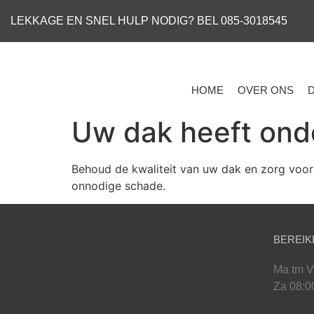
LEKKAGE EN SNEL HULP NODIG? BEL 085-3018545
HOME
OVER ONS
Uw dak heeft ond
Behoud de kwaliteit van uw dak en zorg voor
onnodige schade.
BEREIK
Ma tm V
Za 08:0