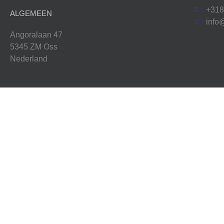
+31
ALGEMEEN
info
Angoralaan 47
5345 ZM Oss
Nederland