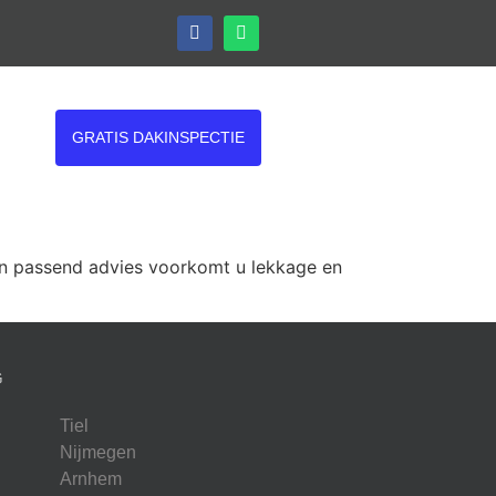
GRATIS DAKINSPECTIE
en passend advies voorkomt u lekkage en
G
Tiel
Nijmegen
Arnhem