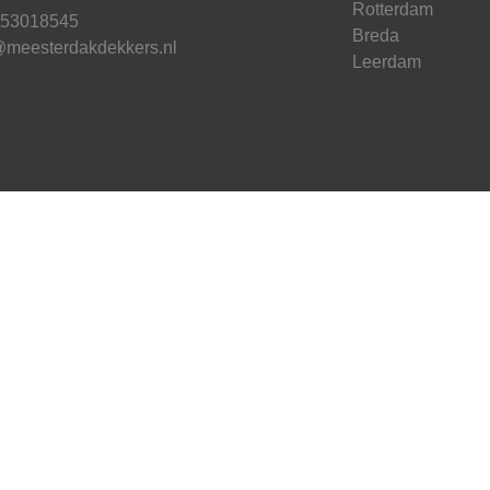
Rotterdam
853018545
Breda
@meesterdakdekkers.nl
Leerdam