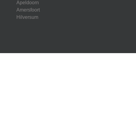
Apeldoorn
Amersfoort
Hilversum