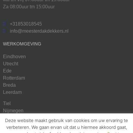
Za 08:00uur tm 15:00uur
+31853018545
info@meesterdakdekkers.nl
WERKOMGEVING
Eindhoven
Utrecht
Ede
Rotterdam
Breda
Leerdam
Tiel
Nijmegen
Arnhem
Deze website maakt gebruik van cookies om uw ervaring te
Apeldoorn
verbeteren. We gaan ervan uit dat u hiermee akkoord gaat,
Amersfoort